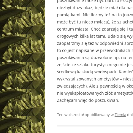
poszukiwanie może być bardzo ekscytu
niezbyt duży okaz, będzie miał dla na
pamiątkami. Nie liczmy też na to (naz
może być tu nieco myląca), że szlache
centrum miasta. Choć zdarzają się i t
drogowych kilka lat temu udało się wy
zaopatrzmy się też w odpowiedni sprzę
to co jest napisane w przewodnikach 
poszukiwania są dozwolone np. na te
zejście ze szlaku turystycznego nie je
środkową kaskadą wodospadu Kamieńcz
wykrystalizowanych ametystów – niest
zwiedzających). Ale z pewnością w okol
nie wyeksploatowanych złóż ametystów
Zachęcam więc do poszukiwań.
Ten wpis został opublikowany w
Ziemia
dn