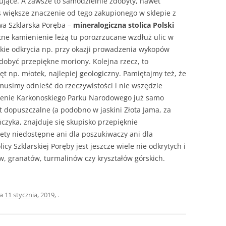
jące. A zawsze to samodzielnie zdobyty, nawet
s większe znaczenie od tego zakupionego w sklepie z
wa Szklarska Poręba –
mineralogiczna stolica Polski
tne kamienienie leżą tu porozrzucane wzdłuż ulic w
akie odkrycia np. przy okazji prowadzenia wykopów
dobyć przepiękne moriony. Kolejna rzecz, to
t np. młotek, najlepiej geologiczny. Pamiętajmy też, że
musimy odnieść do rzeczywistości i nie wszędzie
renie Karkonoskiego Parku Narodowego już samo
st dopuszczalne (a podobno w jaskini Złota Jama, za
yka, znajduje się skupisko przepięknie
ety niedostępne ani dla poszukiwaczy ani dla
icy Szklarskiej Poręby jest jeszcze wiele nie odkrytych i
, granatów, turmalinów czy kryształów górskich.
ia
11 stycznia, 2019
,
.