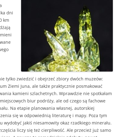
a
lka dni
50 km
żdżają
amieni
owane
wego
ie tylko zwiedzić i obejrzeć zbiory dwóch muzeów:
m Ziemi Juna, ale także praktycznie posmakować
iwania kamieni szlachetnych. Wprawdzie nie spotkałam
 miejscowych biur podróży, ale od czego są fachowe
ału. Na etapie planowania własnej, autorskiej
enia się w odpowiednią literaturę i mapy. Poza tym
zu wydobyć jakiś niesamowity okaz rzadkiego minerału.
zczęścia liczy się też cierpliwość. Ale przecież już samo