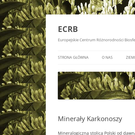
Przejdź
do
treści
ECRB
Europejskie Centrum Różnorodności Biosf
STRONA GŁÓWNA
O NAS
ZIEM
Minerały Karkonoszy
Mineralogiczną stolicą Polski od dawn