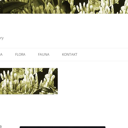
ery
IA
FLORA
FAUNA
KONTAKT
a