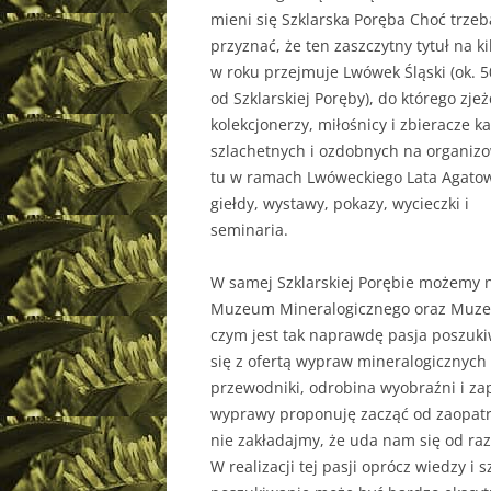
mieni się Szklarska Poręba Choć trzeb
przyznać, że ten zaszczytny tytuł na ki
w roku przejmuje Lwówek Śląski (ok. 
od Szklarskiej Poręby), do którego zje
kolekcjonerzy, miłośnicy i zbieracze k
szlachetnych i ozdobnych na organiz
tu w ramach Lwóweckiego Lata Agato
giełdy, wystawy, pokazy, wycieczki i
seminaria.
W samej Szklarskiej Porębie możemy n
Muzeum Mineralogicznego oraz Muzeu
czym jest tak naprawdę pasja poszuk
się z ofertą wypraw mineralogicznych
przewodniki, odrobina wyobraźni i zap
wyprawy proponuję zacząć od zaopatrz
nie zakładajmy, że uda nam się od ra
W realizacji tej pasji oprócz wiedzy i s