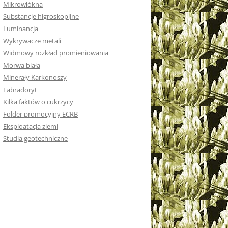
Mikrowłókna
Substancje higroskopijne
Luminancja
Wykrywacze metali
Widmowy rozkład promieniowania
Morwa biała
Minerały Karkonoszy
Labradoryt
Kilka faktów o cukrzycy
Folder promocyjny ECRB
Eksploatacja ziemi
Studia geotechniczne