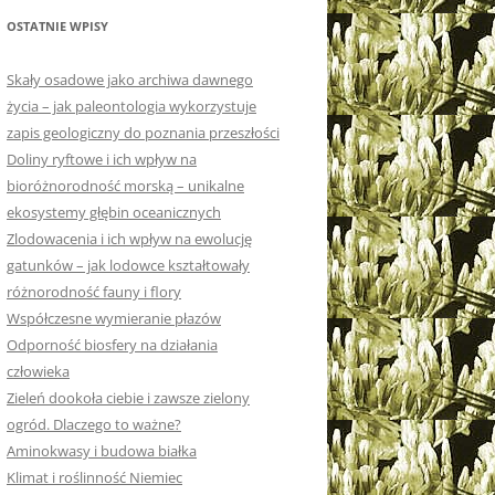
OSTATNIE WPISY
Skały osadowe jako archiwa dawnego
życia – jak paleontologia wykorzystuje
zapis geologiczny do poznania przeszłości
Doliny ryftowe i ich wpływ na
bioróżnorodność morską – unikalne
ekosystemy głębin oceanicznych
Zlodowacenia i ich wpływ na ewolucję
gatunków – jak lodowce kształtowały
różnorodność fauny i flory
Współczesne wymieranie płazów
Odporność biosfery na działania
człowieka
Zieleń dookoła ciebie i zawsze zielony
ogród. Dlaczego to ważne?
Aminokwasy i budowa białka
Klimat i roślinność Niemiec