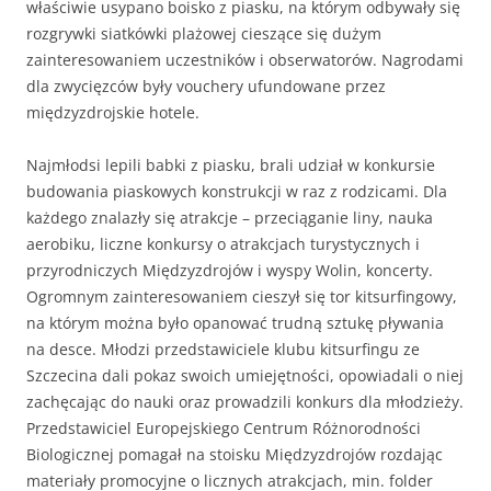
właściwie usypano boisko z piasku, na którym odbywały się
rozgrywki siatkówki plażowej cieszące się dużym
zainteresowaniem uczestników i obserwatorów. Nagrodami
dla zwycięzców były vouchery ufundowane przez
międzyzdrojskie hotele.
Najmłodsi lepili babki z piasku, brali udział w konkursie
budowania piaskowych konstrukcji w raz z rodzicami. Dla
każdego znalazły się atrakcje – przeciąganie liny, nauka
aerobiku, liczne konkursy o atrakcjach turystycznych i
przyrodniczych Międzyzdrojów i wyspy Wolin, koncerty.
Ogromnym zainteresowaniem cieszył się tor kitsurfingowy,
na którym można było opanować trudną sztukę pływania
na desce. Młodzi przedstawiciele klubu kitsurfingu ze
Szczecina dali pokaz swoich umiejętności, opowiadali o niej
zachęcając do nauki oraz prowadzili konkurs dla młodzieży.
Przedstawiciel Europejskiego Centrum Różnorodności
Biologicznej pomagał na stoisku Międzyzdrojów rozdając
materiały promocyjne o licznych atrakcjach, min. folder