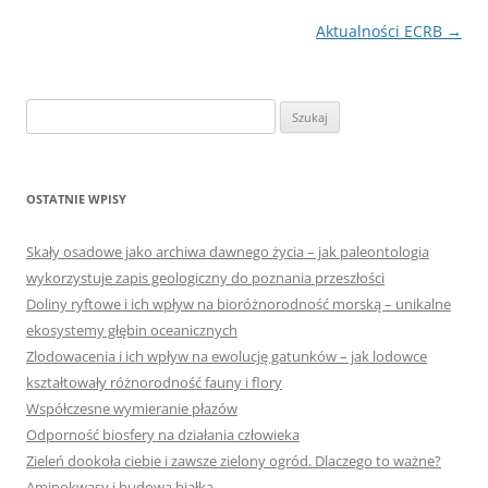
Nawigacja
Aktualności ECRB
→
wpisu
Szukaj:
OSTATNIE WPISY
Skały osadowe jako archiwa dawnego życia – jak paleontologia
wykorzystuje zapis geologiczny do poznania przeszłości
Doliny ryftowe i ich wpływ na bioróżnorodność morską – unikalne
ekosystemy głębin oceanicznych
Zlodowacenia i ich wpływ na ewolucję gatunków – jak lodowce
kształtowały różnorodność fauny i flory
Współczesne wymieranie płazów
Odporność biosfery na działania człowieka
Zieleń dookoła ciebie i zawsze zielony ogród. Dlaczego to ważne?
Aminokwasy i budowa białka